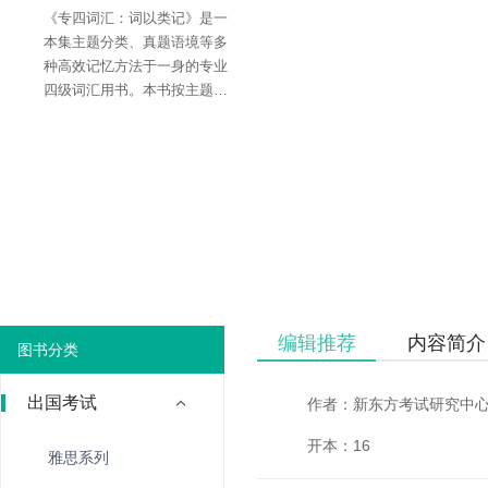
《专四词汇：词以类记》是一
本集主题分类、真题语境等多
种高效记忆方法于一身的专业
四级词汇用书。本书按主题共
分为8大类24小类，每小类单
词根据重要程度和难度划分为
核心词和认知词。本书中“核
心词”词条讲解的栏目丰富，
包括【搭】、【例】、
【派】、【听】、【题】、
【注】……
编辑推荐
内容简介
图书分类
出国考试
作者：新东方考试研究中
开本：16
雅思系列