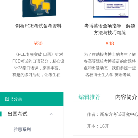
剑桥FCE考试备考资料
考博英语全项指导—解题
方法与技巧精练
30
48
¥
¥
《FCE专项突破 口语》针对
为了帮助报考博士的考生了解
FCE考试的口语部分，精心设
各高等院校考博英语的命题特
计28堂口语课，穿插丰富、
点和出题动态，我们参照一些
有趣的练习活动，让考生在掌
名校博士生入学 英语考试大
握知识的同时领略语言学习的
纲，认真研究了40多所高等
乐趣。
院校170多份历年考博英语真
题，精心挑选了部分试题和相
编辑推荐
内容简介
图书分类
关资料，对北京大学、清华大
学、中国人民大学、复旦大学
出国考试
作者：新东方考试研究中
等近...
开本：16开
雅思系列