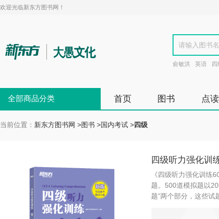
欢迎光临新东方图书网！
俞敏洪
英语
四
首页
图书
点读
全部商品分类
当前位置：
新东方图书网
>
图书
>
国内考试
>
四级
四级听力强化训练
《四级听力强化训练60
题。500道模拟题以2
题”两个部分，这些试
相应的解析，详略得当
性、答题速度、听音