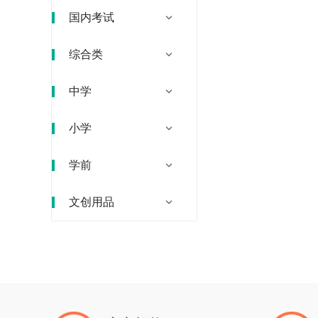
国内考试
综合类
中学
小学
学前
文创用品