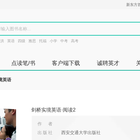
新东方
敏洪
英语
四级
雅思
托福
小学
中考
高考
点读笔/书
客户端下载
诚聘英才
境英语
剑桥实境英语·阅读2
作者
出版社
西安交通大学出版社