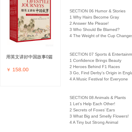
SECTION 06 Humor & Stories
1 Why Hairs Become Gray
2 Answer Me Please!
3 Who Should Be Blamed?
4 The Weight of the Cup Change
SECTION 07 Sports & Entertainm
用英文讲好中国故事0篇
1 Confidence Brings Beauty
2 Heroes Behind F1 Races
158.00
￥
3 Go, Find Derby’s Origin in Eng
4 A Music Festival for Everyone
SECTION 08 Animals & Plants
1 Let’s Help Each Other!
2 Secrets of Foxes’ Ears
3 What Big and Smelly Flowers!
4 A Tiny but Strong Animal