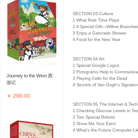
SECTION 03 Culture
1 What Role Time Plays
2 A Special Gift—Willow Branche
3 Enjoy a Gatorade Shower
4 Food for the New Year
SECTION 04 Art
1 Special Google Logos
2 Pictograms Help to Communica
Journey to the West 西
3 Playing Cello for the Dead
游记
4 Secrets of Van Gogh’s Signatur
298.00
￥
SECTION 05 The Internet & Tech
1 Checking Glucose Levels in Te
2 Two Special Robots
3 Show Me Your Ears!
4 What’s the Future Computer Li