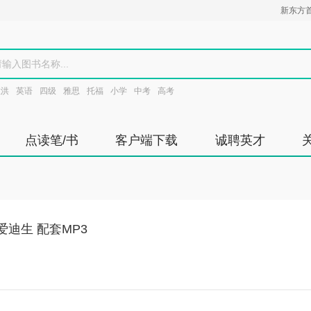
新东方
敏洪
英语
四级
雅思
托福
小学
中考
高考
点读笔/书
客户端下载
诚聘英才
迪生 配套MP3