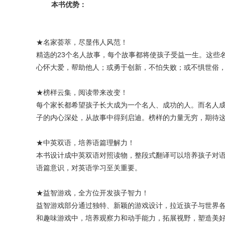
本书优势：
★名家荟萃，尽显伟人风范！
精选的23个名人
故事
，每个故事都将使孩子受益一生。这些
心怀大爱，帮助他人；或勇于
创新
，不怕失败；或不惧世俗
★榜样云集，阅读带来改变！
每个家长都希望孩子长大成为一个名人、成功的人。而名人
子的内心深处，从故事中得到启迪。榜样的力量无穷，期待
★中英双语，培养语篇
理解力
！
本书设计成中英双语对照读物，整段式
翻译
可以
培养孩子
对
语篇意识，对英语学习至关重要。
★
益智游戏
，全方位开发孩子智力！
益智游戏部分通过独特、新颖的游戏设计，拉近孩子与世界
和趣味游戏中，培养观察力和动手能力，拓展视野，塑造美好