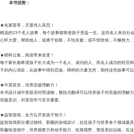
本书优势：
★名家荟萃，尽显伟人风范！
精选的23个名人
故事
，每个故事都将使孩子受益一生。这些名人来自社
心怀大爱，帮助他人；或勇于
创新
，不怕失败；或不惧世俗，不懈努力…
★榜样云集，阅读带来改变！
每个家长都希望孩子长大成为一个名人、成功的人。而名人成功的经历和
子的内心深处，从故事中得到启迪。榜样的力量无穷，期待这些故事可以
★中英双语，培养语篇
理解力
！
本书设计成中英双语对照读物，整段式
翻译
可以
培养孩子
对语篇的理解力
语篇意识，对英语学习至关重要。
★
益智游戏
，全方位开发孩子智力！
益智游戏部分通过独特、新颖的游戏设计，拉近孩子与世界各个领域最具
和趣味游戏中，培养观察力和动手能力，拓展视野，塑造美好品格。在这