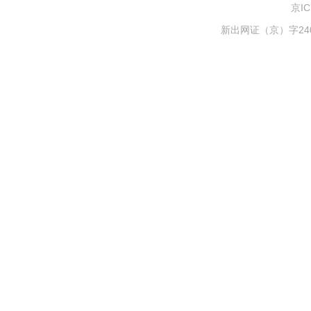
京IC
新出网证（京）字240号