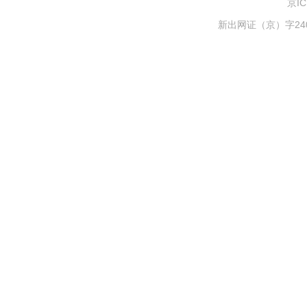
京IC
新出网证（京）字240号