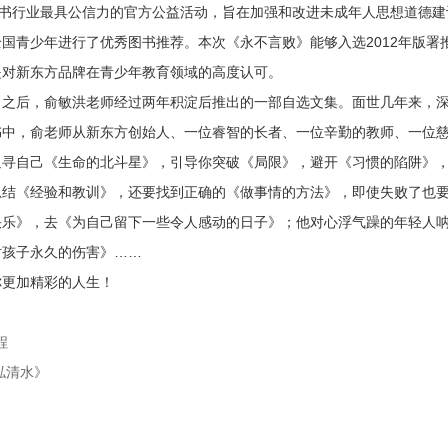
图书行业最具公信力的官方公益活动，旨在加强和改进未成年人思想道德
国青少年进行了优秀图书推荐。本次《永不言败》能够入选2012年版署
是对新东方品牌在青少年教育领域的高度认可。
》之后，俞敏洪老师经过两年积淀后推出的一部自选文集。面世几年来，
书中，俞老师从新东方创始人、一位睿智的长者、一位辛勤的教师、一位
追寻自己《生命的北斗星》，引导你突破《局限》，避开《习惯的陷阱》
总结《经验和教训》，还要找到正确的《做事情的方法》，即使失败了也
快乐》，去《为自己留下一些令人感动的日子》；他对心浮气躁的年轻人
对孩子永久的伤害》……
你更加精彩的人生！
程
泓清水》