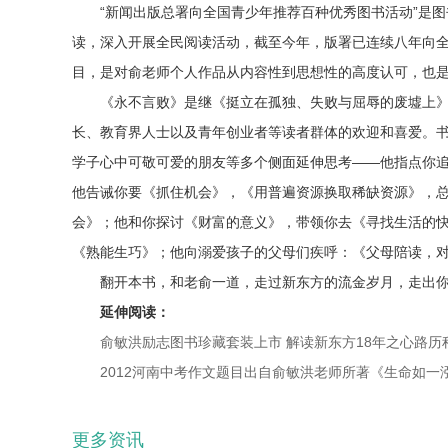
“新闻出版总署向全国青少年推荐百种优秀图书活动”是
读，深入开展全民阅读活动，截至今年，版署已连续八年向全
目，是对俞老师个人作品从内容性到思想性的高度认可，也
《永不言败》是继《挺立在孤独、失败与屈辱的废墟上
长、教育界人士以及青年创业者等读者群体的欢迎和喜爱。
学子心中可敬可爱的朋友等多个侧面延伸思考——他指点你
他告诫你要《抓住机会》，《用普遍资源换取稀缺资源》，
会》；他和你探讨《财富的意义》，带领你去《寻找生活的
《熟能生巧》；他向溺爱孩子的父母们疾呼：《父母陪读，
翻开本书，和老俞一道，走过新东方的流金岁月，走出
延伸阅读：
俞敏洪励志图书珍藏套装上市 解读新东方18年之心路历
2012河南中考作文题目出自俞敏洪老师所著《生命如一
更多资讯