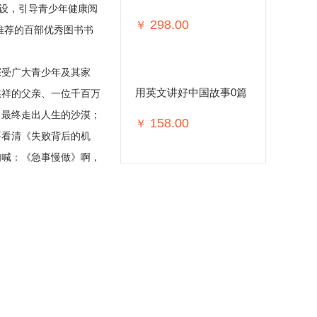
建设，引导青少年健康阅
298.00
￥
推荐的百部优秀图书书
深受广大青少年及其家
用英文讲好中国故事0篇
慈祥的父亲、一位千百万
，最终走出人生的沙漠；
158.00
￥
要看清《失败背后的机
呐喊：《急事慢做》啊，