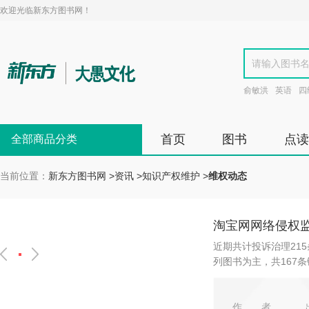
欢迎光临新东方图书网！
俞敏洪
英语
四
首页
图书
点读
全部商品分类
当前位置：
新东方图书网
>
资讯
>
知识产权维护
>
维权动态
淘宝网网络侵权监查治
近期共计投诉治理21
列图书为主，共167条
作者