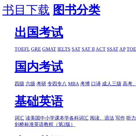
书目下载
图书分类
出国考试
TOEFL
GRE
GMAT
IELTS
SAT
SAT II
ACT
SSAT
AP
TOE
国内考试
四级
六级
考研
专四专八
MBA
考博
口译
成人三级
高考
基础英语
词汇
读美国中小学课本学各科词汇
阅读、语法
写作
听力
剑桥标准英语教程（第2版）