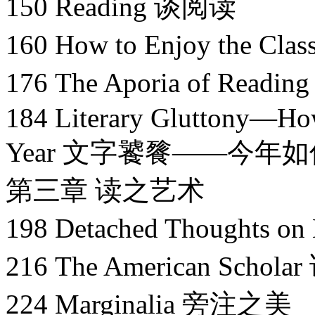
150 Reading 谈阅读
160 How to Enjoy the 
176 The Aporia of Rea
184 Literary Gluttony—Ho
Year 文字饕餮——今年
第三章 读之艺术
198 Detached Thoughts 
216 The American Scho
224 Marginalia 旁注之美