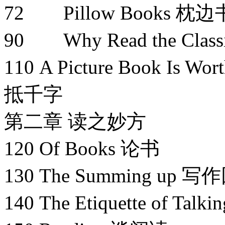
72 Pillow Books 枕边
90 Why Read the Cl
110 A Picture Book Is W
抵千字
第二章 读之妙方
120 Of Books 论书
130 The Summing up 
140 The Etiquette of T