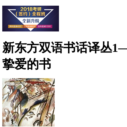
新东方双语书话译丛1
挚爱的书