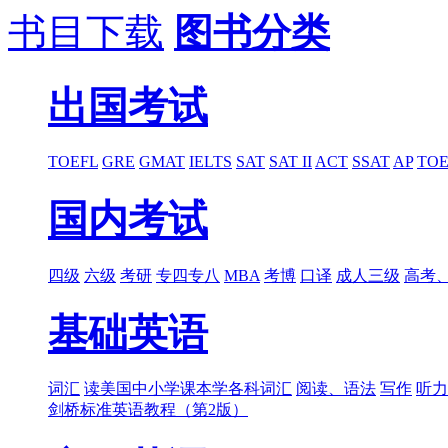
书目下载
图书分类
出国考试
TOEFL
GRE
GMAT
IELTS
SAT
SAT II
ACT
SSAT
AP
TOE
国内考试
四级
六级
考研
专四专八
MBA
考博
口译
成人三级
高考
基础英语
词汇
读美国中小学课本学各科词汇
阅读、语法
写作
听力
剑桥标准英语教程（第2版）