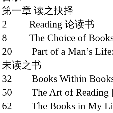
第一章 读之抉择
2 Reading 论读书
8 The Choice of Bo
20 Part of a Man’s L
未读之书
32 Books Within Boo
50 The Art of Read
62 The Books in My